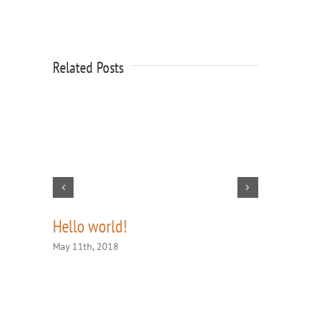
Related Posts
Hello world!
Music br
celebrat
May 11th, 2018
September 