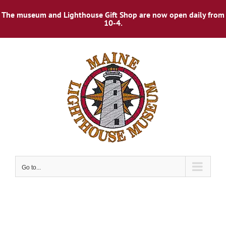
The museum and Lighthouse Gift Shop are now open daily from
10-4.
Skip
to
content
Go to...