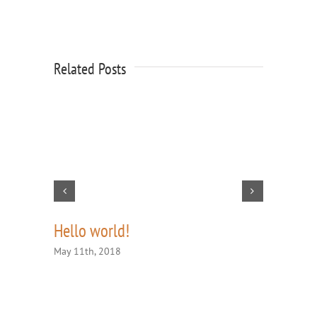
Related Posts
Hello world!
Music br
celebrat
May 11th, 2018
September 