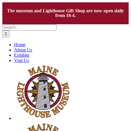
The museum and Lighthouse Gift Shop are now open daily
from 10-4.
Skip
Search
to
for:
content
Home
About Us
Exhibits
Visit Us