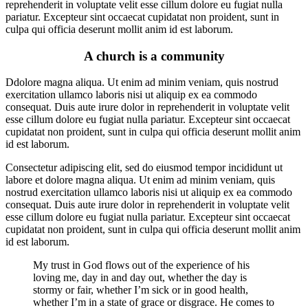
reprehenderit in voluptate velit esse cillum dolore eu fugiat nulla
pariatur. Excepteur sint occaecat cupidatat non proident, sunt in
culpa qui officia deserunt mollit anim id est laborum.
A church is a community
Ddolore magna aliqua. Ut enim ad minim veniam, quis nostrud
exercitation ullamco laboris nisi ut aliquip ex ea commodo
consequat. Duis aute irure dolor in reprehenderit in voluptate velit
esse cillum dolore eu fugiat nulla pariatur. Excepteur sint occaecat
cupidatat non proident, sunt in culpa qui officia deserunt mollit anim
id est laborum.
Consectetur adipiscing elit, sed do eiusmod tempor incididunt ut
labore et dolore magna aliqua. Ut enim ad minim veniam, quis
nostrud exercitation ullamco laboris nisi ut aliquip ex ea commodo
consequat. Duis aute irure dolor in reprehenderit in voluptate velit
esse cillum dolore eu fugiat nulla pariatur. Excepteur sint occaecat
cupidatat non proident, sunt in culpa qui officia deserunt mollit anim
id est laborum.
My trust in God flows out of the experience of his
loving me, day in and day out, whether the day is
stormy or fair, whether I’m sick or in good health,
whether I’m in a state of grace or disgrace. He comes to