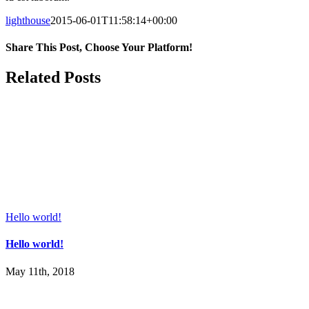
lighthouse
2015-06-01T11:58:14+00:00
Share This Post, Choose Your Platform!
Facebook
Twitter
LinkedIn
Tumblr
Pinterest
Related Posts
Hello world!
Hello world!
May 11th, 2018